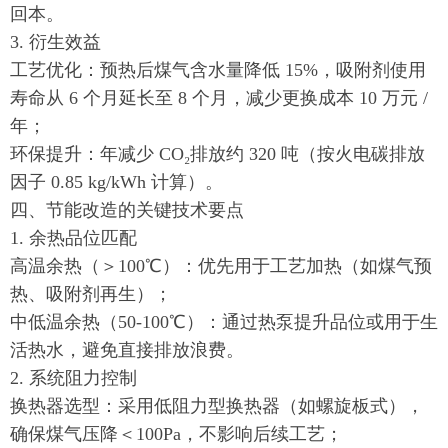
回本。
3. 衍生效益
工艺优化：预热后煤气含水量降低 15%，吸附剂使用
寿命从 6 个月延长至 8 个月，减少更换成本 10 万元 /
年；
环保提升：年减少 CO₂排放约 320 吨（按火电碳排放
因子 0.85 kg/kWh 计算）。
四、节能改造的关键技术要点
1. 余热品位匹配
高温余热（＞100℃）：优先用于工艺加热（如煤气预
热、吸附剂再生）；
中低温余热（50-100℃）：通过热泵提升品位或用于生
活热水，避免直接排放浪费。
2. 系统阻力控制
换热器选型：采用低阻力型换热器（如螺旋板式），
确保煤气压降＜100Pa，不影响后续工艺；