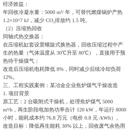
经济效益：
年回收冷凝水量：5000 m³/ 年，可替代燃煤锅炉产热
1.2×10^7 kJ，减少 CO₂排放约 1.5 吨。
（2）压缩热回收
同轴式热交换器：
在压缩机缸套设置螺旋式换热器，回收压缩过程中产
生的热量（气体温度从 30℃升至 80℃），直接用于预
热待干燥煤气；
改造后压缩机电耗降低 8%，同时减少后续冷却负荷
12%。
三、工程实践案例：某冶金企业焦炉煤气干燥改造
1. 项目背景
原工艺：2 台吸附式干燥机，处理焦炉煤气 5000
m³/h，再生阶段电加热功率合计 120 kW，年运行 8000
小时，能耗成本约 76.8 万元（电价 0.8 元 /kWh）。
改造目标：降低再生能耗 30% 以上，回收废气余热用