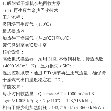
1. 吸附式干燥机余热回收方案
（1）再生废气余热回收技术
工艺流程：
吸附塔再生废气（150℃）
板式换热器
加热待干燥煤气（从20℃升至80℃）
废气降温至40℃后排空
核心设备：
高效板式换热器：采用 316L 不锈钢材质，传热系数
≥4000 W/(m²・K)，压力损失＜5kPa；
温度控制系统：通过 PID 调节再生废气流量，确保待
干燥煤气出口温度稳定在 ±2℃。
节能效果：
每小时回收热量：Q = m×c×ΔT = 1000 m³/h×1.3
kg/m³×1.005 kJ/(kg・℃)×110℃ = 143,715 kJ/h；
相当于减少电加热能耗：143,715 kJ/h ÷ 3600 kJ/kWh =