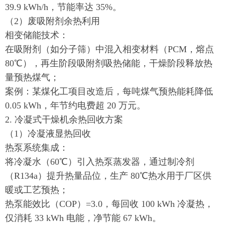
39.9 kWh/h，节能率达 35%。
（2）废吸附剂余热利用
相变储能技术：
在吸附剂（如分子筛）中混入相变材料（PCM，熔点
80℃），再生阶段吸附剂吸热储能，干燥阶段释放热
量预热煤气；
案例：某煤化工项目改造后，每吨煤气预热能耗降低
0.05 kWh，年节约电费超 20 万元。
2. 冷凝式干燥机余热回收方案
（1）冷凝液显热回收
热泵系统集成：
将冷凝水（60℃）引入热泵蒸发器，通过制冷剂
（R134a）提升热量品位，生产 80℃热水用于厂区供
暖或工艺预热；
热泵能效比（COP）=3.0，每回收 100 kWh 冷凝热，
仅消耗 33 kWh 电能，净节能 67 kWh。